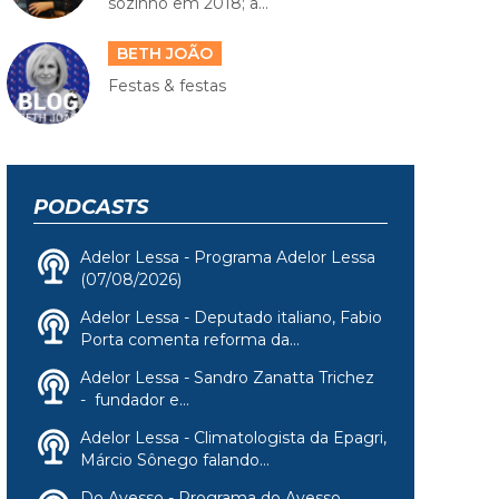
sozinho em 2018; a...
BETH JOÃO
Festas & festas
PODCASTS
Adelor Lessa - Programa Adelor Lessa
(07/08/2026)
Adelor Lessa - Deputado italiano, Fabio
Porta comenta reforma da...
Adelor Lessa - Sandro Zanatta Trichez
- fundador e...
Adelor Lessa - Climatologista da Epagri,
Márcio Sônego falando...
Do Avesso - Programa do Avesso