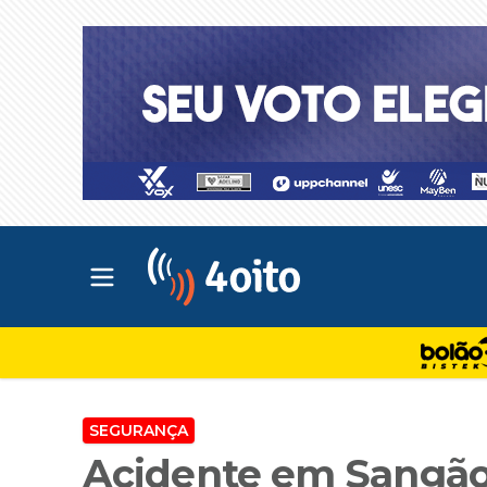
Abrir menu principal
4oito
SEGURANÇA
Acidente em Sangão: