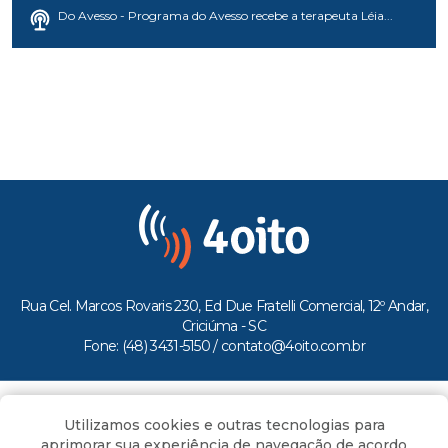
Do Avesso - Programa do Avesso recebe a terapeuta Léia...
Rua Cel. Marcos Rovaris 230, Ed Due Fratelli Comercial, 12º Andar,
Criciúma - SC
Fone: (48) 3431-5150 /
contato@4oito.com.br
Copyright © 2026.
Utilizamos cookies e outras tecnologias para
Todos os direitos reservados ao Portal 4oito
aprimorar sua experiência de navegação de acordo