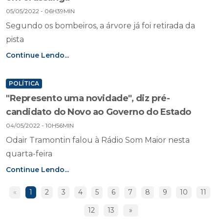
05/05/2022 - 06H39MIN
Segundo os bombeiros, a árvore já foi retirada da
pista
Continue Lendo...
POLÍTICA
"Represento uma novidade", diz pré-
candidato do Novo ao Governo do Estado
04/05/2022 - 10H56MIN
Odair Tramontin falou à Rádio Som Maior nesta
quarta-feira
Continue Lendo...
«
1
2
3
4
5
6
7
8
9
10
11
12
13
»