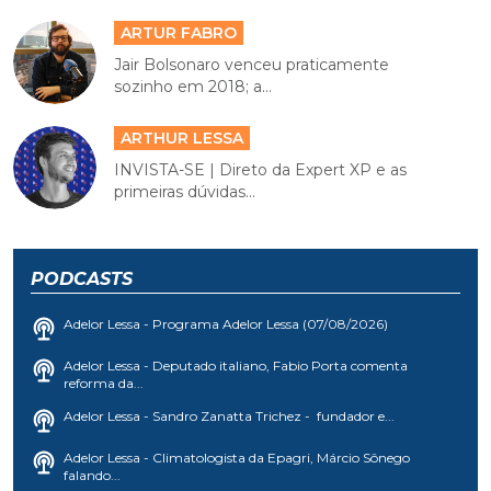
ARTUR FABRO
Jair Bolsonaro venceu praticamente
sozinho em 2018; a...
ARTHUR LESSA
INVISTA-SE | Direto da Expert XP e as
primeiras dúvidas...
PODCASTS
Adelor Lessa - Programa Adelor Lessa (07/08/2026)
Adelor Lessa - Deputado italiano, Fabio Porta comenta
reforma da...
Adelor Lessa - Sandro Zanatta Trichez - fundador e...
Adelor Lessa - Climatologista da Epagri, Márcio Sônego
falando...