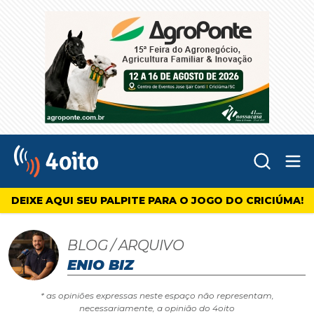
Abr
4oito
DEIXE AQUI SEU PALPITE PARA O JOGO DO CRICIÚMA!
BLOG / ARQUIVO
ENIO BIZ
* as opiniões expressas neste espaço não representam,
necessariamente, a opinião do 4oito