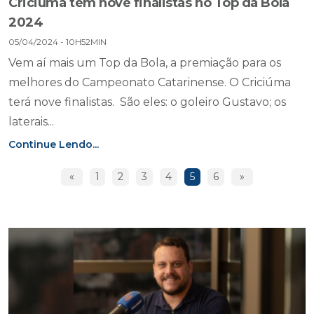
Criciúma tem nove finalistas no Top da Bola
2024
05/04/2024 - 10H52MIN
Vem aí mais um Top da Bola, a premiação para os
melhores do Campeonato Catarinense. O Criciúma
terá nove finalistas. São eles: o goleiro Gustavo; os
laterais...
Continue Lendo...
«
1
2
3
4
5
6
»