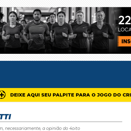
DEIXE AQUI SEU PALPITE PARA O JOGO DO CR
TTI
m, necessariamente, a opinião do 4oito