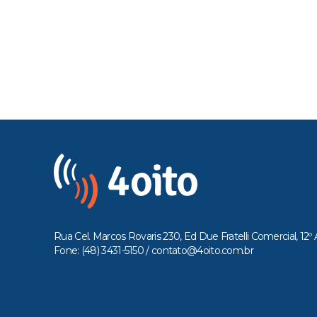
Rua Cel. Marcos Rovaris 230, Ed Due Fratelli Comercial, 12º 
Fone: (48) 3431-5150 /
contato@4oito.com.br