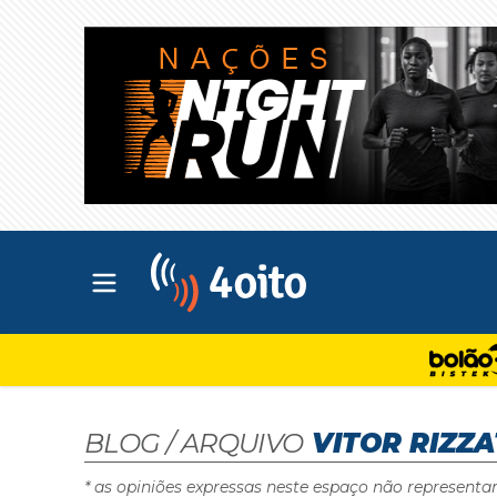
Abrir menu principal
4oito
BLOG / ARQUIVO
VITOR RIZZA
* as opiniões expressas neste espaço não representa