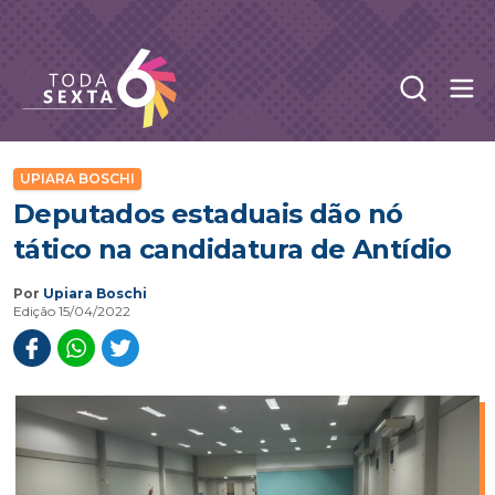
Abr
Toda Sexta - 4oito
UPIARA BOSCHI
Deputados estaduais dão nó
tático na candidatura de Antídio
Por
Upiara Boschi
Edição 15/04/2022