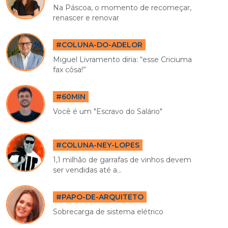
Na Páscoa, o momento de recomeçar,
renascer e renovar
#COLUNA-DO-ADELOR
Miguel Livramento diria: “esse Criciuma
fax côsa!”
#60MIN
Você é um "Escravo do Salário"
#COLUNA-NEY-LOPES
1,1 milhão de garrafas de vinhos devem
ser vendidas até a...
#PAPO-DE-ARQUITETO
Sobrecarga de sistema elétrico