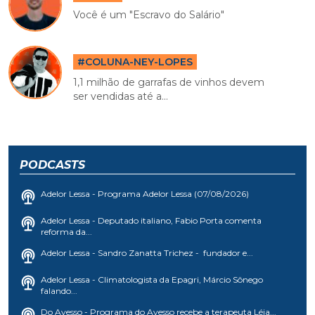
Você é um "Escravo do Salário"
#COLUNA-NEY-LOPES
1,1 milhão de garrafas de vinhos devem
ser vendidas até a...
PODCASTS
Adelor Lessa - Programa Adelor Lessa (07/08/2026)
Adelor Lessa - Deputado italiano, Fabio Porta comenta
reforma da...
Adelor Lessa - Sandro Zanatta Trichez - fundador e...
Adelor Lessa - Climatologista da Epagri, Márcio Sônego
falando...
Do Avesso - Programa do Avesso recebe a terapeuta Léia...