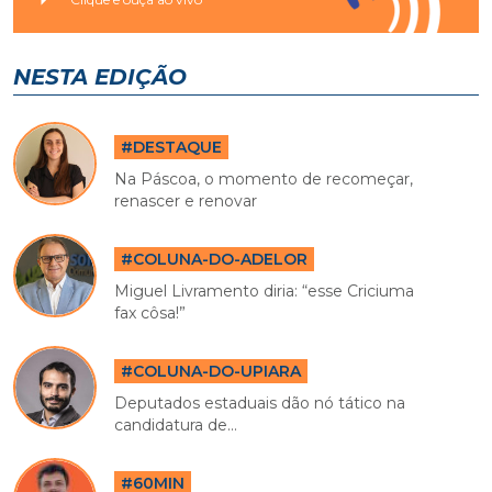
NESTA EDIÇÃO
#DESTAQUE
Na Páscoa, o momento de recomeçar,
renascer e renovar
#COLUNA-DO-ADELOR
Miguel Livramento diria: “esse Criciuma
fax côsa!”
#COLUNA-DO-UPIARA
Deputados estaduais dão nó tático na
candidatura de...
#60MIN