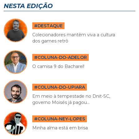
NESTA EDIÇÃO
#DESTAQUE
Colecionadores mantêm viva a cultura
dos games retrô
#COLUNA-DO-ADELOR
O camisa 9 do Bacharel!
#COLUNA-DO-UPIARA
Em meio à tempestade no Dnit-SC,
governo Moisés já pagou...
#COLUNA-NEY-LOPES
Minha alma está em brisa