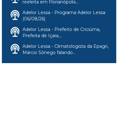
reeleita em Florianópolis...
Adelor Lessa - Programa Adelor Lessa
(06/08/26)
Adelor Lessa - Prefeito de Criciúma,
Prefeita de Içara,...
Adelor Lessa - Climatologista da Epagri,
Márcio Sônego falando...