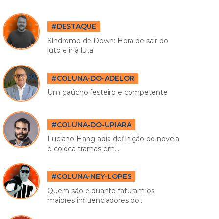
#DESTAQUE
Síndrome de Down: Hora de sair do
luto e ir à luta
#COLUNA-DO-ADELOR
Um gaúcho festeiro e competente
#COLUNA-DO-UPIARA
Luciano Hang adia definição de novela
e coloca tramas em...
#COLUNA-NEY-LOPES
Quem são e quanto faturam os
maiores influenciadores do...