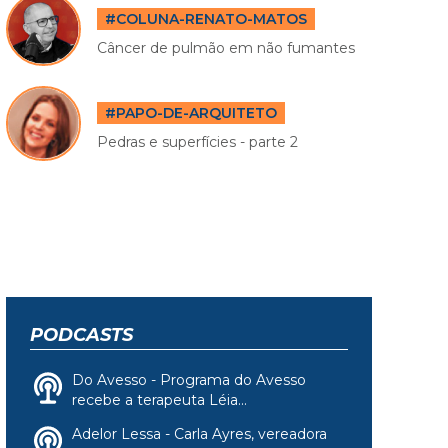
#COLUNA-RENATO-MATOS
Câncer de pulmão em não fumantes
#PAPO-DE-ARQUITETO
Pedras e superfícies - parte 2
PODCASTS
Do Avesso - Programa do Avesso
recebe a terapeuta Léia...
Adelor Lessa - Carla Ayres, vereadora