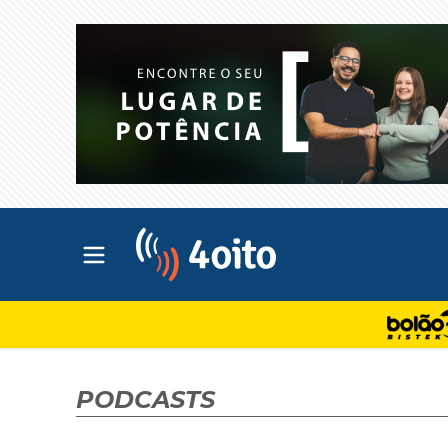
Abrir menu principal
4oito
PODCASTS