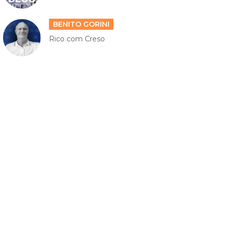
BENITO GORINI
Rico com Creso