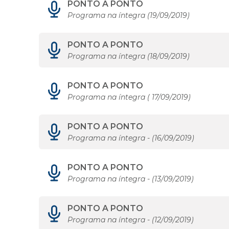
PONTO A PONTO
Programa na íntegra (19/09/2019)
PONTO A PONTO
Programa na íntegra (18/09/2019)
PONTO A PONTO
Programa na íntegra ( 17/09/2019)
PONTO A PONTO
Programa na íntegra - (16/09/2019)
PONTO A PONTO
Programa na íntegra - (13/09/2019)
PONTO A PONTO
Programa na íntegra - (12/09/2019)