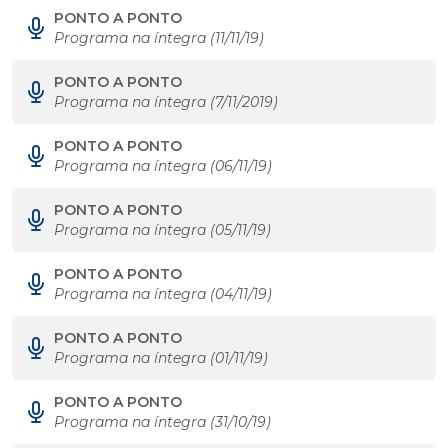
PONTO A PONTO
Programa na íntegra (11/11/19)
PONTO A PONTO
Programa na íntegra (7/11/2019)
PONTO A PONTO
Programa na íntegra (06/11/19)
PONTO A PONTO
Programa na íntegra (05/11/19)
PONTO A PONTO
Programa na íntegra (04/11/19)
PONTO A PONTO
Programa na íntegra (01/11/19)
PONTO A PONTO
Programa na íntegra (31/10/19)