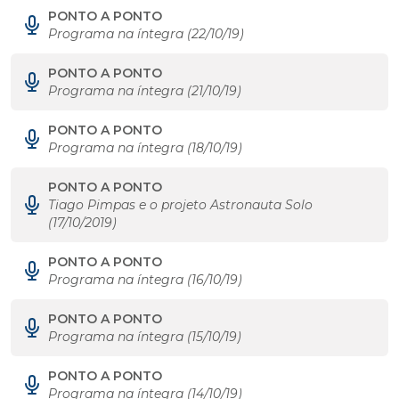
PONTO A PONTO
Programa na íntegra (22/10/19)
PONTO A PONTO
Programa na íntegra (21/10/19)
PONTO A PONTO
Programa na íntegra (18/10/19)
PONTO A PONTO
Tiago Pimpas e o projeto Astronauta Solo
(17/10/2019)
PONTO A PONTO
Programa na íntegra (16/10/19)
PONTO A PONTO
Programa na íntegra (15/10/19)
PONTO A PONTO
Programa na íntegra (14/10/19)