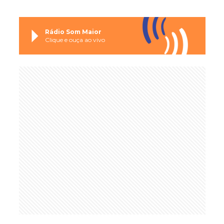
Rádio Som Maior
Clique e ouça ao vivo