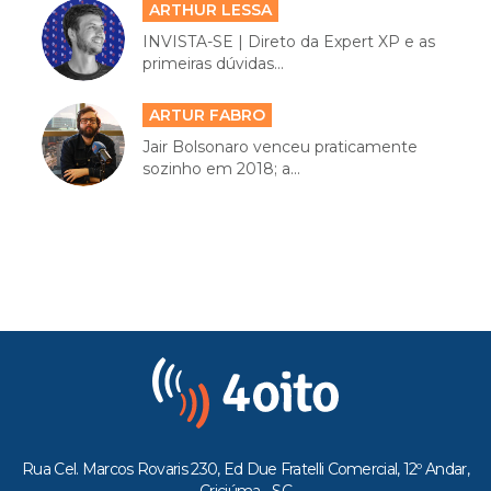
ARTHUR LESSA
INVISTA-SE | Direto da Expert XP e as
primeiras dúvidas...
ARTUR FABRO
Jair Bolsonaro venceu praticamente
sozinho em 2018; a...
Rua Cel. Marcos Rovaris 230, Ed Due Fratelli Comercial, 12º Andar,