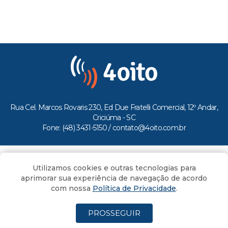
Rua Cel. Marcos Rovaris 230, Ed Due Fratelli Comercial, 12º Andar,
Criciúma - SC
Fone: (48) 3431-5150 /
contato@4oito.com.br
Copyright © 2026.
Utilizamos cookies e outras tecnologias para
Todos os direitos reservados ao Portal 4oito
aprimorar sua experiência de navegação de acordo
com nossa
Política de Privacidade
.
PROSSEGUIR