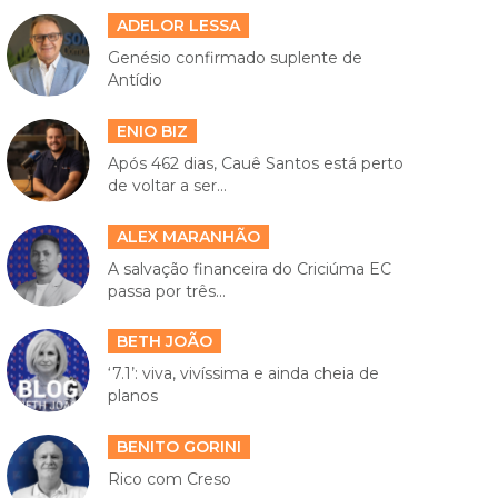
ADELOR LESSA
Genésio confirmado suplente de
Antídio
ENIO BIZ
Após 462 dias, Cauê Santos está perto
de voltar a ser...
ALEX MARANHÃO
A salvação financeira do Criciúma EC
passa por três...
BETH JOÃO
‘7.1’: viva, vivíssima e ainda cheia de
planos
BENITO GORINI
Rico com Creso