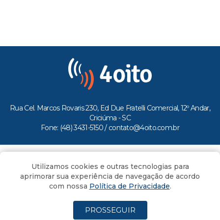
Rua Cel. Marcos Rovaris 230, Ed Due Fratelli Comercial, 12º Andar,
Criciúma - SC
Fone: (48) 3431-5150 /
contato@4oito.com.br
Copyright © 2026.
Utilizamos cookies e outras tecnologias para
Todos os direitos reservados ao Portal 4oito
aprimorar sua experiência de navegação de acordo
com nossa
Política de Privacidade
.
PROSSEGUIR