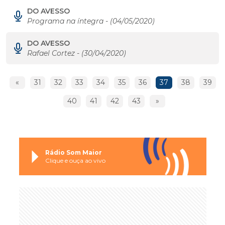
DO AVESSO
Programa na íntegra - (04/05/2020)
DO AVESSO
Rafael Cortez - (30/04/2020)
«
31
32
33
34
35
36
37
38
39
40
41
42
43
»
Rádio Som Maior
Clique e ouça ao vivo