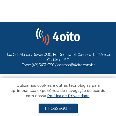
Rua Cel. Marcos Rovaris 230, Ed Due Fratelli Comercial, 12º Andar,
Criciúma - SC
Fone: (48) 3431-5150 /
contato@4oito.com.br
Copyright © 2026.
Utilizamos cookies e outras tecnologias para
Todos os direitos reservados ao Portal 4oito
aprimorar sua experiência de navegação de acordo
com nossa
Política de Privacidade
.
PROSSEGUIR