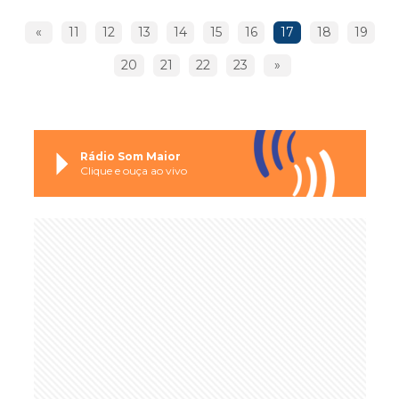
«
11
12
13
14
15
16
17
18
19
20
21
22
23
»
Rádio Som Maior
Clique e ouça ao vivo