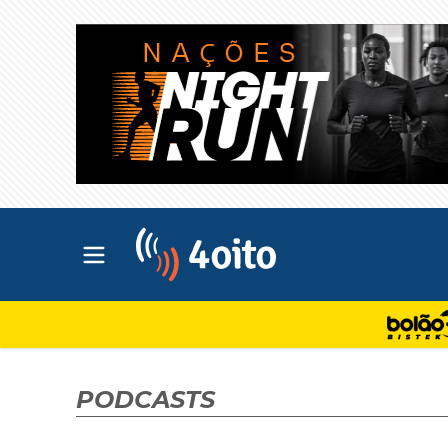
Abrir menu principal
4oito
PODCASTS