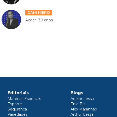
DANI NIERO
Açocril 30 anos
Editoriais
Blogs
Matérias Especiais
Adelor Lessa
Esporte
Enio Biz
Segurança
Alex Maranhão
Variedades
Arthur Lessa