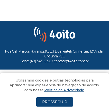
Rua Cel. Marcos Rovaris 230, Ed Due Fratelli Comercial, 12º Andar,
Criciúma - SC
Fone: (48) 3431-5150 /
contato@4oito.com.br
Copyright © 2026.
Utilizamos cookies e outras tecnologias para
Todos os direitos reservados ao Portal 4oito
aprimorar sua experiência de navegação de acordo
com nossa
Política de Privacidade
.
PROSSEGUIR