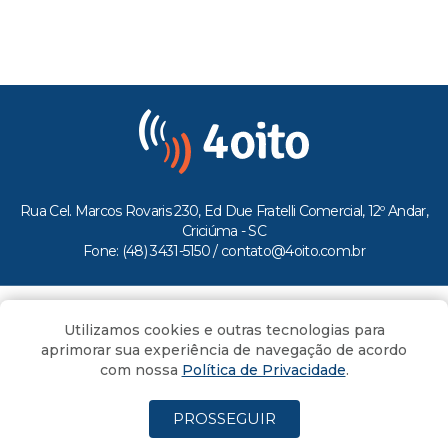
Rua Cel. Marcos Rovaris 230, Ed Due Fratelli Comercial, 12º Andar,
Criciúma - SC
Fone: (48) 3431-5150 /
contato@4oito.com.br
Copyright © 2026.
Utilizamos cookies e outras tecnologias para
Todos os direitos reservados ao Portal 4oito
aprimorar sua experiência de navegação de acordo
com nossa
Política de Privacidade
.
PROSSEGUIR