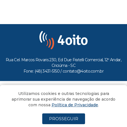
Rua Cel. Marcos Rovaris 230, Ed Due Fratelli Comercial, 12º Andar,
Criciúma - SC
Fone: (48) 3431-5150 /
contato@4oito.com.br
Copyright © 2026.
Utilizamos cookies e outras tecnologias para
Todos os direitos reservados ao Portal 4oito
aprimorar sua experiência de navegação de acordo
com nossa
Política de Privacidade
.
PROSSEGUIR