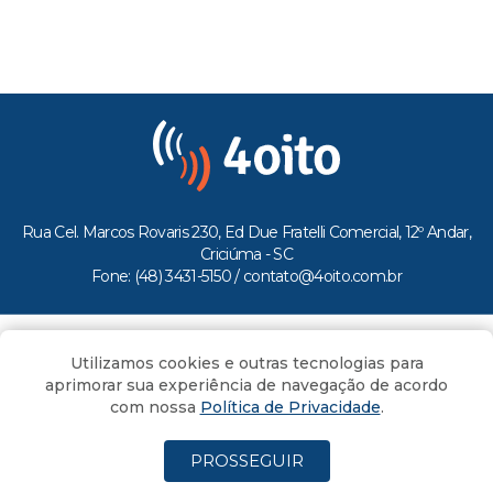
Rua Cel. Marcos Rovaris 230, Ed Due Fratelli Comercial, 12º Andar,
Criciúma - SC
Fone: (48) 3431-5150 /
contato@4oito.com.br
Copyright © 2026.
Utilizamos cookies e outras tecnologias para
Todos os direitos reservados ao Portal 4oito
aprimorar sua experiência de navegação de acordo
com nossa
Política de Privacidade
.
PROSSEGUIR