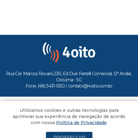
Rua Cel. Marcos Rovaris 230, Ed Due Fratelli Comercial, 12º Andar,
Criciúma - SC
Fone: (48) 3431-5150 /
contato@4oito.com.br
Copyright © 2026.
Utilizamos cookies e outras tecnologias para
Todos os direitos reservados ao Portal 4oito
aprimorar sua experiência de navegação de acordo
com nossa
Política de Privacidade
.
PROSSEGUIR