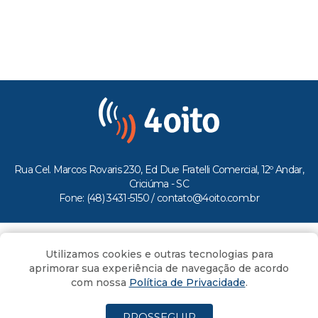
Rua Cel. Marcos Rovaris 230, Ed Due Fratelli Comercial, 12º Andar,
Criciúma - SC
Fone: (48) 3431-5150 /
contato@4oito.com.br
Copyright © 2026.
Utilizamos cookies e outras tecnologias para
Todos os direitos reservados ao Portal 4oito
aprimorar sua experiência de navegação de acordo
com nossa
Política de Privacidade
.
PROSSEGUIR