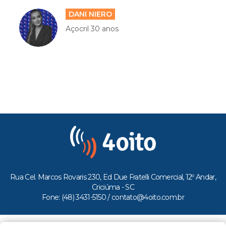
DANI NIERO
Açocril 30 anos
Rua Cel. Marcos Rovaris 230, Ed Due Fratelli Comercial, 12º Andar,
Criciúma - SC
Fone: (48) 3431-5150 /
contato@4oito.com.br