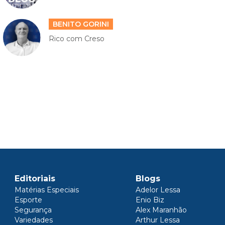
BENITO GORINI
Rico com Creso
Editoriais
Blogs
Matérias Especiais
Adelor Lessa
Esporte
Enio Biz
Segurança
Alex Maranhão
Variedades
Arthur Lessa