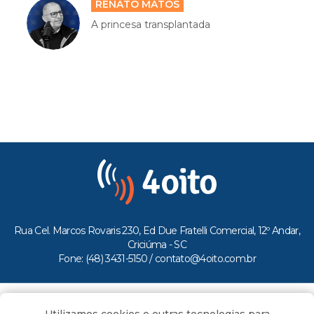
RENATO MATOS
A princesa transplantada
Rua Cel. Marcos Rovaris 230, Ed Due Fratelli Comercial, 12º Andar,
Criciúma - SC
Fone: (48) 3431-5150 /
contato@4oito.com.br
Copyright © 2026.