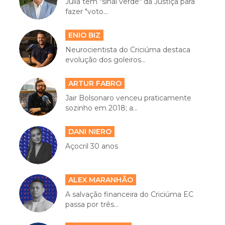
Júlia tem "sinal verde" da Justiça para
fazer "voto...
ENIO BIZ
Neurocientista do Criciúma destaca
evolução dos goleiros...
ARTUR FABRO
Jair Bolsonaro venceu praticamente
sozinho em 2018; a...
DANI NIERO
Açocril 30 anos
ALEX MARANHÃO
A salvação financeira do Criciúma EC
passa por três...