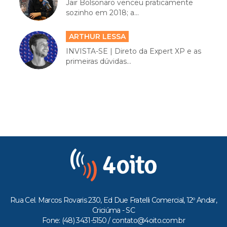
Jair Bolsonaro venceu praticamente
sozinho em 2018; a...
ARTHUR LESSA
INVISTA-SE | Direto da Expert XP e as
primeiras dúvidas...
Rua Cel. Marcos Rovaris 230, Ed Due Fratelli Comercial, 12º Andar,
Criciúma - SC
Fone: (48) 3431-5150 /
contato@4oito.com.br