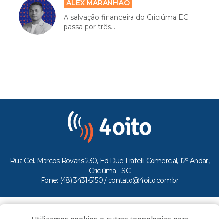
ALEX MARANHÃO
A salvação financeira do Criciúma EC
passa por três...
Rua Cel. Marcos Rovaris 230, Ed Due Fratelli Comercial, 12º Andar,
Criciúma - SC
Fone: (48) 3431-5150 /
contato@4oito.com.br
Copyright © 2026.