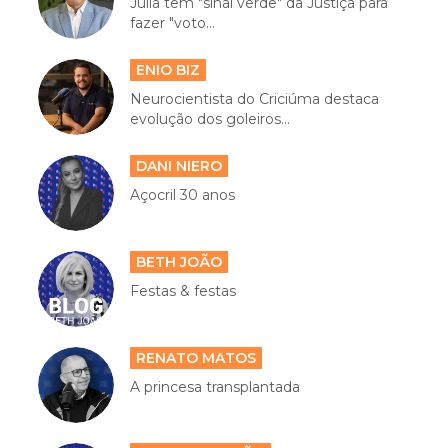
Júlia tem "sinal verde" da Justiça para
fazer "voto...
ENIO BIZ
Neurocientista do Criciúma destaca
evolução dos goleiros...
DANI NIERO
Açocril 30 anos
BETH JOÃO
Festas & festas
RENATO MATOS
A princesa transplantada