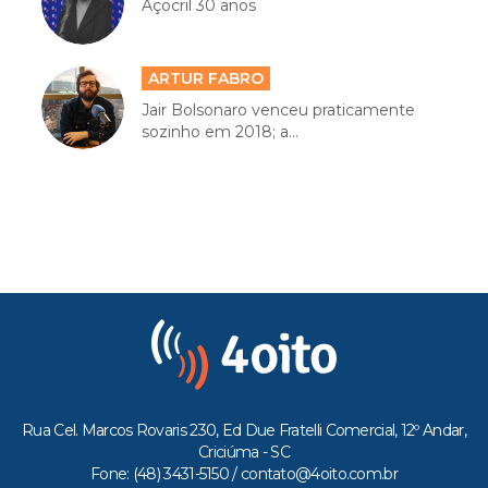
Açocril 30 anos
ARTUR FABRO
Jair Bolsonaro venceu praticamente
sozinho em 2018; a...
Rua Cel. Marcos Rovaris 230, Ed Due Fratelli Comercial, 12º Andar,
Criciúma - SC
Fone: (48) 3431-5150 /
contato@4oito.com.br