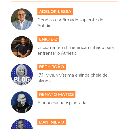
ADELOR LESSA
Genésio confirmado suplente de
Antídio
ENIO BIZ
Criciúma tem time encaminhado para
enfrentar o Athletic
BETH JOÃO
‘7.1’: viva, vivíssima e ainda cheia de
planos
RENATO MATOS
A princesa transplantada
DANI NIERO