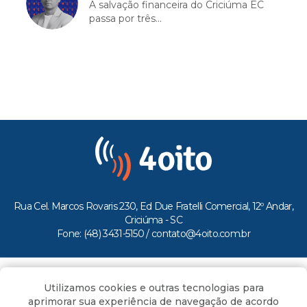
A salvação financeira do Criciúma EC
passa por três...
Rua Cel. Marcos Rovaris 230, Ed Due Fratelli Comercial, 12º Andar,
Criciúma - SC
Fone: (48) 3431-5150 /
contato@4oito.com.br
Copyright © 2026.
Utilizamos cookies e outras tecnologias para
Todos os direitos reservados ao Portal 4oito
aprimorar sua experiência de navegação de acordo