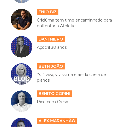
ENIO BIZ
Criciúma tem time encaminhado para
enfrentar o Athletic
DANI NIERO
Açocril 30 anos
BETH JOÃO
‘7.1’: viva, vivíssima e ainda cheia de
planos
BENITO GORINI
Rico com Creso
ALEX MARANHÃO