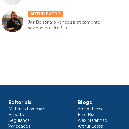
ARTUR FABRO
Jair Bolsonaro venceu praticamente
sozinho em 2018; a...
Editoriais
Blogs
Matérias Especiais
Adelor Lessa
Esporte
Enio Biz
Segurança
Alex Maranhão
Variedades
Arthur Lessa