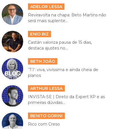
ADELOR LESSA
Reviravolta na chapa: Beto Martins não
será mais suplente...
ENIO BIZ
Castán valoriza pausa de 15 dias,
destaca ajustes no...
BETH JOÃO
‘7.1’: viva, vivíssima e ainda cheia de
planos
ARTHUR LESSA
INVISTA-SE | Direto da Expert XP e as
primeiras dúvidas...
BENITO GORINI
Rico com Creso