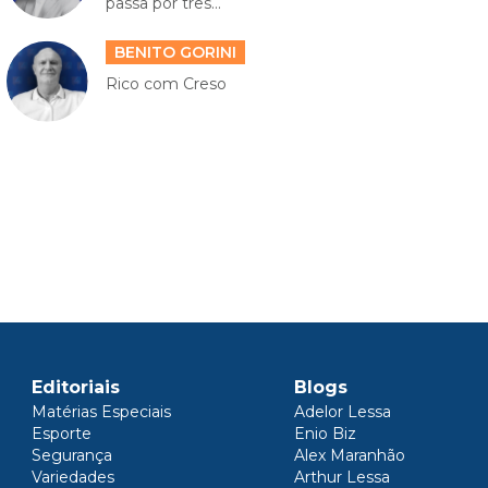
passa por três...
BENITO GORINI
Rico com Creso
Editoriais
Blogs
Matérias Especiais
Adelor Lessa
Esporte
Enio Biz
Segurança
Alex Maranhão
Variedades
Arthur Lessa