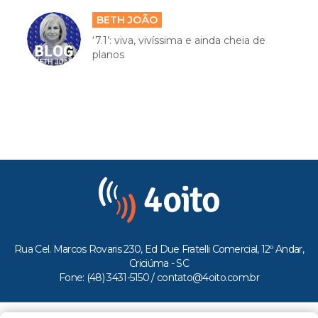
BETH JOÃO
‘7.1’: viva, vivíssima e ainda cheia de
planos
Rua Cel. Marcos Rovaris 230, Ed Due Fratelli Comercial, 12º Andar,
Criciúma - SC
Fone: (48) 3431-5150 /
contato@4oito.com.br