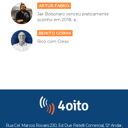
ARTUR FABRO
Jair Bolsonaro venceu praticamente
sozinho em 2018; a...
BENITO GORINI
Rico com Creso
Rua Cel. Marcos Rovaris 230, Ed Due Fratelli Comercial, 12º Andar,