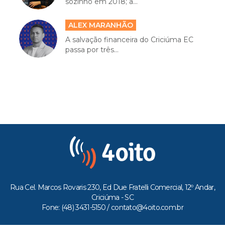
sozinho em 2018; a...
ALEX MARANHÃO
A salvação financeira do Criciúma EC
passa por três...
Rua Cel. Marcos Rovaris 230, Ed Due Fratelli Comercial, 12º Andar,
Criciúma - SC
Fone: (48) 3431-5150 /
contato@4oito.com.br