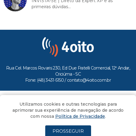
INVISTA-SE | Direto da Expert XP e as
primeiras dúvidas...
Rua Cel. Marcos Rovaris 230, Ed Due Fratelli Comercial, 12º Andar,
Criciúma - SC
Fone: (48) 3431-5150 /
contato@4oito.com.br
Copyright © 2026.
Utilizamos cookies e outras tecnologias para
Todos os direitos reservados ao Portal 4oito
aprimorar sua experiência de navegação de acordo
com nossa
Política de Privacidade
.
PROSSEGUIR