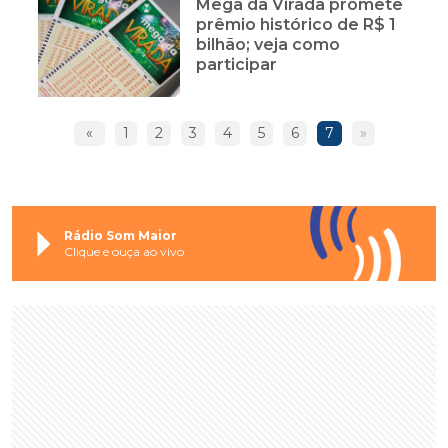
Mega da Virada promete
prêmio histórico de R$ 1
bilhão; veja como
participar
«
1
2
3
4
5
6
7
»
Rádio Som Maior
Clique e ouça ao vivo