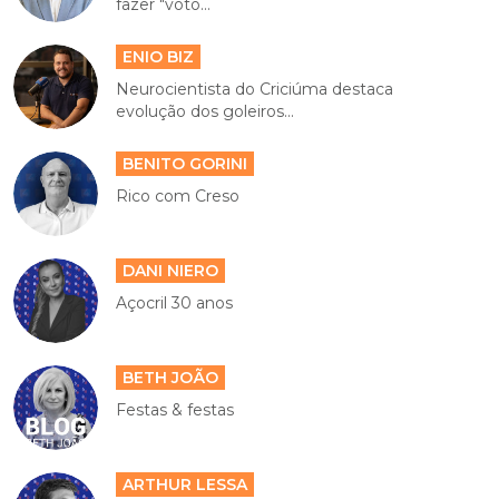
fazer "voto...
ENIO BIZ
Neurocientista do Criciúma destaca
evolução dos goleiros...
BENITO GORINI
Rico com Creso
DANI NIERO
Açocril 30 anos
BETH JOÃO
Festas & festas
ARTHUR LESSA