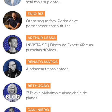
será mais suplente...
ENIO BIZ
Otero segue fora; Pedro deve
permanecer como titular
ARTHUR LESSA
INVISTA-SE | Direto da Expert XP e as
primeiras dúvidas...
RENATO MATOS
A princesa transplantada
BETH JOÃO
‘7.1’: viva, vivíssima e ainda cheia de
planos
DANI NIERO