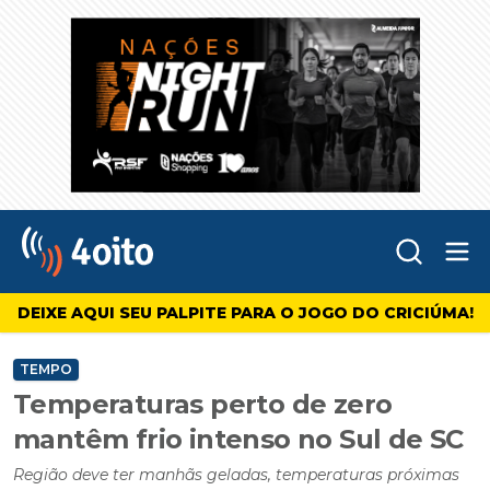
Abr
4oito
DEIXE AQUI SEU PALPITE PARA O JOGO DO CRICIÚMA!
TEMPO
Temperaturas perto de zero
mantêm frio intenso no Sul de SC
Região deve ter manhãs geladas, temperaturas próximas