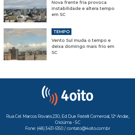
Nova frente fria provoca
instabilidade e altera tempo
em SC
TEMPO
Vento Sul muda o tempo e
deixa domingo mais frio em
SC
Rua Cel. Marcos Rovaris 230, Ed Due Fratelli Comercial, 12º Andar,
Criciúma - SC
Fone: (48) 3431-5150 /
contato@4oito.com.br