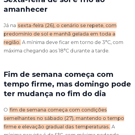
amanhecer
Já na
sexta-feira (26), o cenário se repete, com
predomínio de sol e manhã gelada em toda a
região.
A mínima deve ficar em torno de 3°C, com
máxima chegando aos 18°C durante a tarde.
Fim de semana começa com
tempo firme, mas domingo pode
ter mudança no fim do dia
O
fim de semana começa com condições
semelhantes no sábado (27), mantendo o tempo
firme e elevação gradual das temperaturas.
A