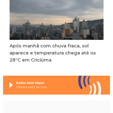
Após manhã com chuva fraca, sol
aparece e temperatura chega até os
28°C em Criciúma
Rádio Som Maior
Clique e ouça ao vivo