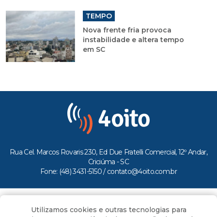
TEMPO
Nova frente fria provoca
instabilidade e altera tempo
em SC
Rua Cel. Marcos Rovaris 230, Ed Due Fratelli Comercial, 12º Andar,
Criciúma - SC
Fone: (48) 3431-5150 /
contato@4oito.com.br
Copyright © 2026.
Utilizamos cookies e outras tecnologias para
Todos os direitos reservados ao Portal 4oito