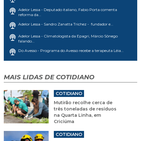
Adelor Lessa - Deputado italiano, Fabio Porta comenta
reforma da...
Adelor Lessa - Sandro Zanatta Trichez - fundador e...
Adelor Lessa - Climatologista da Epagri, Márcio Sônego
falando...
Do Avesso - Programa do Avesso recebe a terapeuta Léia...
MAIS LIDAS DE COTIDIANO
COTIDIANO
Mutirão recolhe cerca de
três toneladas de resíduos
na Quarta Linha, em
Criciúma
COTIDIANO