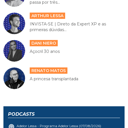
passa por três...
ARTHUR LESSA
INVISTA-SE | Direto da Expert XP e as
primeiras dúvidas...
DANI NIERO
Açocril 30 anos
RENATO MATOS
A princesa transplantada
PODCASTS
Adelor Lessa - Programa Adelor Lessa (07/08/2026)