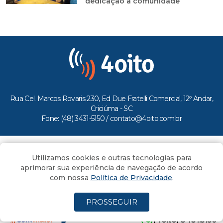
dedicação à comunidade
Rua Cel. Marcos Rovaris 230, Ed Due Fratelli Comercial, 12º Andar,
Criciúma - SC
Fone: (48) 3431-5150 /
contato@4oito.com.br
Copyright © 2026.
Utilizamos cookies e outras tecnologias para
Todos os direitos reservados ao Portal 4oito
aprimorar sua experiência de navegação de acordo
com nossa
Política de Privacidade
.
PROSSEGUIR
(4oito) 3431.5150