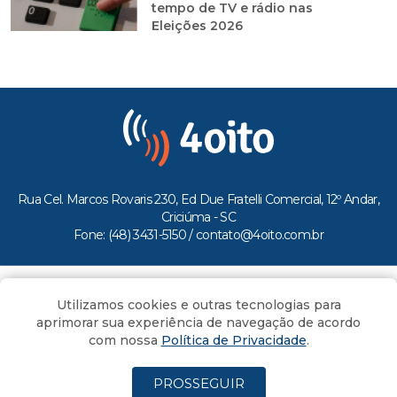
tempo de TV e rádio nas
Eleições 2026
Rua Cel. Marcos Rovaris 230, Ed Due Fratelli Comercial, 12º Andar,
Criciúma - SC
Fone: (48) 3431-5150 /
contato@4oito.com.br
Copyright © 2026.
Utilizamos cookies e outras tecnologias para
Todos os direitos reservados ao Portal 4oito
aprimorar sua experiência de navegação de acordo
com nossa
Política de Privacidade
.
PROSSEGUIR