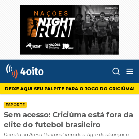
Abr
4oito
DEIXE AQUI SEU PALPITE PARA O JOGO DO CRICIÚMA!
ESPORTE
Sem acesso: Criciúma está fora da
elite do futebol brasileiro
Derrota na Arena Pantanal impede o Tigre de alcançar o