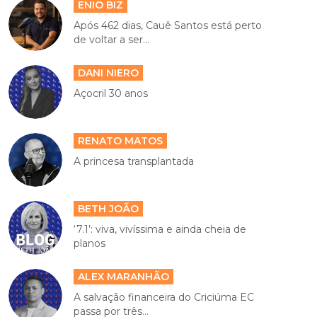
ENIO BIZ
Após 462 dias, Cauê Santos está perto
de voltar a ser...
DANI NIERO
Açocril 30 anos
RENATO MATOS
A princesa transplantada
BETH JOÃO
‘7.1’: viva, vivíssima e ainda cheia de
planos
ALEX MARANHÃO
A salvação financeira do Criciúma EC
passa por três...