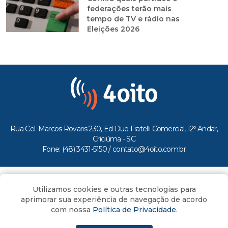
federações terão mais
tempo de TV e rádio nas
Eleições 2026
Rua Cel. Marcos Rovaris 230, Ed Due Fratelli Comercial, 12º Andar,
Criciúma - SC
Fone: (48) 3431-5150 /
contato@4oito.com.br
Copyright © 2026.
Utilizamos cookies e outras tecnologias para
Todos os direitos reservados ao Portal 4oito
aprimorar sua experiência de navegação de acordo
com nossa
Política de Privacidade
.