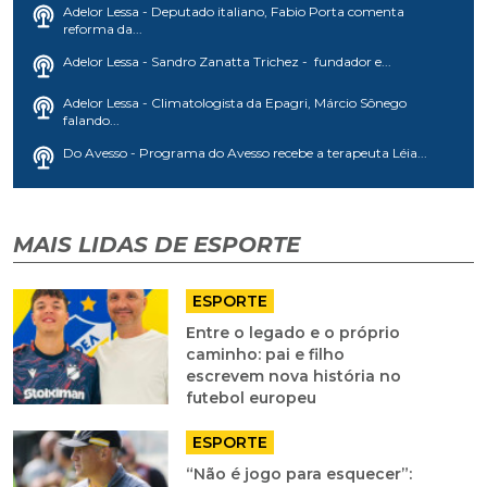
Adelor Lessa - Deputado italiano, Fabio Porta comenta
reforma da...
Adelor Lessa - Sandro Zanatta Trichez - fundador e...
Adelor Lessa - Climatologista da Epagri, Márcio Sônego
falando...
Do Avesso - Programa do Avesso recebe a terapeuta Léia...
MAIS LIDAS DE ESPORTE
ESPORTE
Entre o legado e o próprio
caminho: pai e filho
escrevem nova história no
futebol europeu
ESPORTE
“Não é jogo para esquecer”: