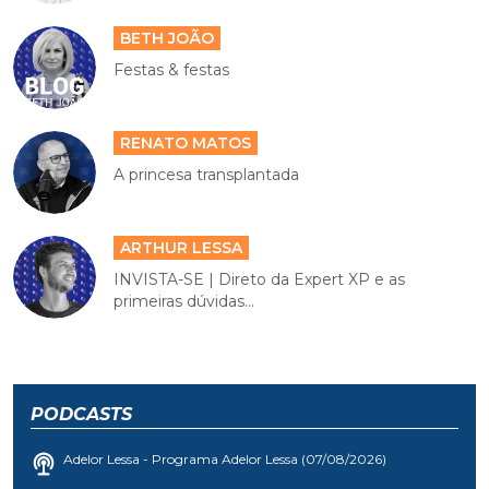
BETH JOÃO
Festas & festas
RENATO MATOS
A princesa transplantada
ARTHUR LESSA
INVISTA-SE | Direto da Expert XP e as
primeiras dúvidas...
PODCASTS
Adelor Lessa - Programa Adelor Lessa (07/08/2026)