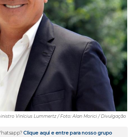
inistro Vinícius Lummertz / Foto: Alan Morici / Divulgação
 Whatsapp?
Clique aqui e entre para nosso grupo