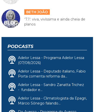
BETH JOÃO
‘7.1’: viva, vivíssima e ainda cheia de
planos
PODCASTS
Adelor Lessa - Programa Adelor Lessa
(07/08/2026)
Adelor Lessa - Deputado italiano, Fabio
Porta comenta reforma da...
Adelor Lessa - Sandro Zanatta Trichez
- fundador e...
Adelor Lessa - Climatologista da Epagri,
Márcio Sônego falando...
Do Avesso - Programa do Avesso