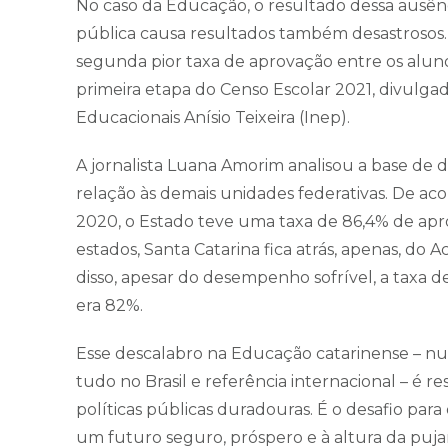
No caso da Educação, o resultado dessa ausênc
pública causa resultados também desastrosos.
segunda pior taxa de aprovação entre os aluno
primeira etapa do Censo Escolar 2021, divulgad
Educacionais Anísio Teixeira (Inep).
A jornalista Luana Amorim analisou a base de
relação às demais unidades federativas. De ac
2020, o Estado teve uma taxa de 86,4% de apr
estados, Santa Catarina fica atrás, apenas, d
disso, apesar do desempenho sofrível, a taxa
era 82%.
Esse descalabro na Educação catarinense – n
tudo no Brasil e referência internacional – é r
políticas públicas duradouras. É o desafio par
um futuro seguro, próspero e à altura da puj