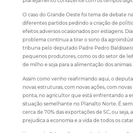
planejamento condizente com os tempos digita
O caso do Grande Oeste foi tema de debate na
diferentes partidos pedindo a criação de polí
efeitos adversos ocasionados por estiagens. Di
problema continua a tirar o sono da agroindústr
tribuna pelo deputado Padre Pedro Baldissera
pequenos produtores, como os do setor de lei
de milho e soja para a alimentação dos animais
Assim como venho reafirmando aqui, o deput
novas estruturas, com novas ações, com novas p
ponta, no agricultor que está enfrentando a e
situação semelhante no Planalto Norte. É se
cerca de 70% das exportações de SC, ou seja, a 
prejudica a economia e a vida de todos os cata