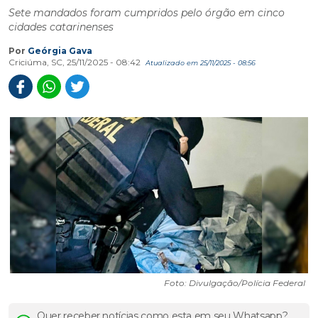
Sete mandados foram cumpridos pelo órgão em cinco
cidades catarinenses
Por
Geórgia Gava
Criciúma, SC, 25/11/2025 - 08:42
Atualizado em 25/11/2025 - 08:56
Foto: Divulgação/Polícia Federal
Quer receber notícias como esta em seu Whatsapp?