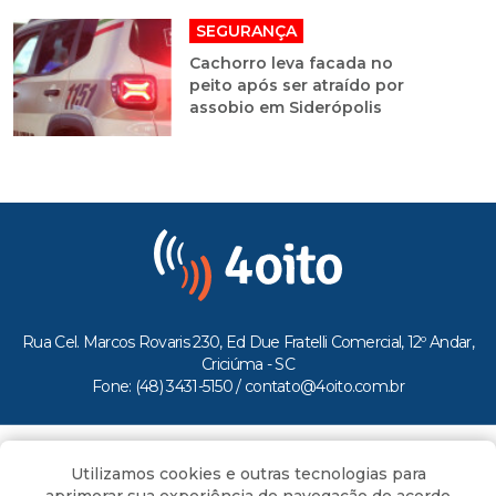
SEGURANÇA
Cachorro leva facada no
peito após ser atraído por
assobio em Siderópolis
Rua Cel. Marcos Rovaris 230, Ed Due Fratelli Comercial, 12º Andar,
Criciúma - SC
Fone: (48) 3431-5150 /
contato@4oito.com.br
Copyright © 2026.
Utilizamos cookies e outras tecnologias para
Todos os direitos reservados ao Portal 4oito