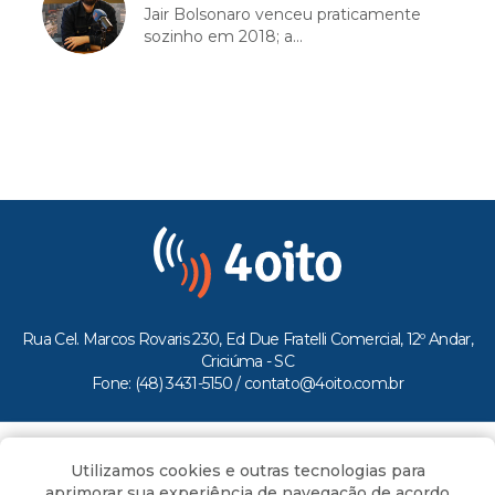
Jair Bolsonaro venceu praticamente
sozinho em 2018; a...
Rua Cel. Marcos Rovaris 230, Ed Due Fratelli Comercial, 12º Andar,
Criciúma - SC
Fone: (48) 3431-5150 /
contato@4oito.com.br
Copyright © 2026.
Utilizamos cookies e outras tecnologias para
Todos os direitos reservados ao Portal 4oito
aprimorar sua experiência de navegação de acordo