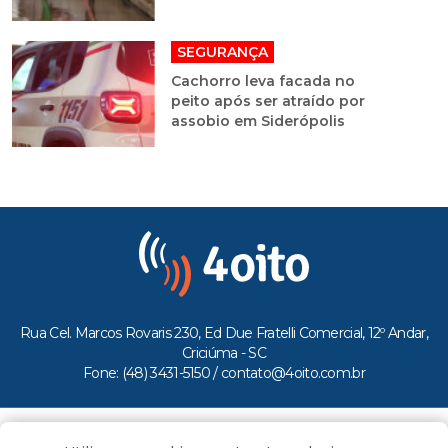
SEGURANÇA
Cachorro leva facada no
peito após ser atraído por
assobio em Siderópolis
Rua Cel. Marcos Rovaris 230, Ed Due Fratelli Comercial, 12º Andar,
Criciúma - SC
Fone: (48) 3431-5150 /
contato@4oito.com.br
Copyright © 2026.