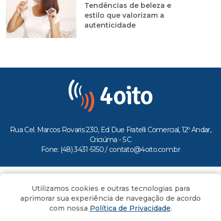
Tendências de beleza e
estilo que valorizam a
autenticidade
Rua Cel. Marcos Rovaris 230, Ed Due Fratelli Comercial, 12º Andar,
Criciúma - SC
Fone: (48) 3431-5150 /
contato@4oito.com.br
Copyright © 2026.
Utilizamos cookies e outras tecnologias para
Todos os direitos reservados ao Portal 4oito
aprimorar sua experiência de navegação de acordo
com nossa
Política de Privacidade
.